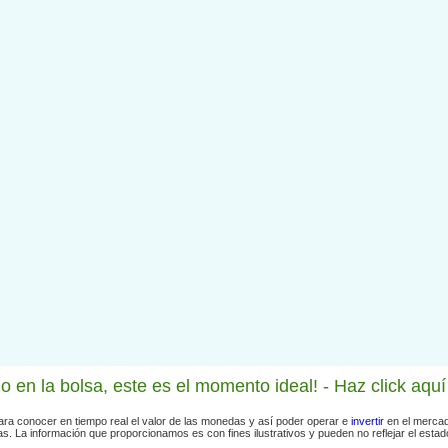
do en la bolsa, este es el momento ideal! - Haz click aqu
para conocer en tiempo real el valor de las monedas y así poder operar e
invertir
en el mercad
as. La información que proporcionamos es con fines ilustrativos y pueden no reflejar el estado